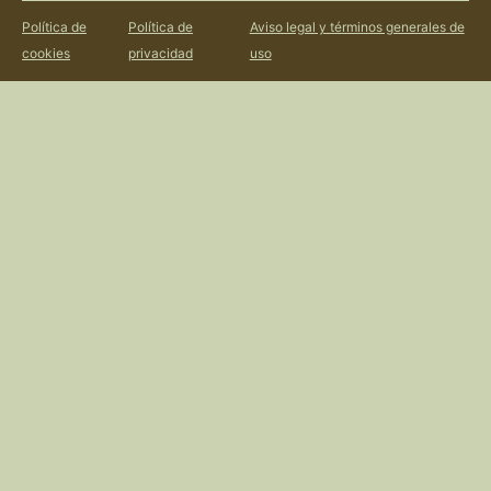
SCROLL
Política de
Política de
Aviso legal y términos generales de
cookies
privacidad
uso
ASIÁTICA
ITALIANA
MEDITERRÁNEO
MODA
TECNOLOGÍA
WELLNESS
VER EN MAPA