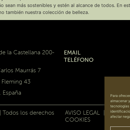
ño sean más sostenibles y estén al alcance de todos. En e
mo también nuestra colección de belleza.
EMAIL
de la Castellana 200-
TELÉFONO
Carlos Maurrás 7
 Fleming 43
, España
Para ofrecer
almacenar y/
tecnologías
identificaci
 Todos los derechos
AVISO LEGAL
|
POLITI
afectar nega
COOKIES