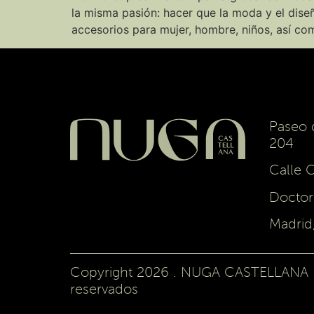
la misma pasión: hacer que la moda y el dise
accesorios para mujer, hombre, niños, así co
Paseo 
204
Calle 
Doctor
Madrid
Copyright 2026 . NUGA CASTELLANA |
reservados